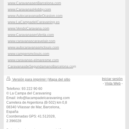
www.CaravanasenBarcelona.com
www.CaravanasHobby.com
www.AutocaravanadeOcasion.com
www.LaCampadelCaravaning.es
www.VendoCaravana.com
www.CaravanasenVenta.com
www.caravanascaravelair.com
www.autocaravanasmclouis.com
www.campersmclouis.com
www.caravanas-elmaresme.com
CaravanasdeSegundamanoBarcelona.co
m
Iniciar sesión
Versión para imprimir
|
Mapa del sitio
-
Vista Web
-
Telefono: 93 222 90 60
© La Campa del Caravaning
Email: info@lacampadelcaravaning.com
Carretera de Argentona (B-502) km 0,8
08340 Vilassar de Mar, Barcelona,
España
Coordenadas GPS: 41.512028,
2.396028