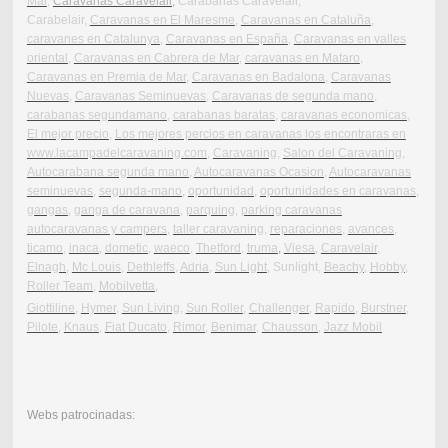
Mar
,
Caravanas Caravelair,
Carabanas Caravelair,
Carabelair,
Caravanas en El Maresme
,
Caravanas en Cataluña
,
caravanes en Catalunya
,
Caravanas en España
,
Caravanas en valles
oriental
,
Caravanas en Cabrera de Mar
,
caravanas en Mataro
,
Caravanas en Premia de Mar
,
Caravanas en Badalona
,
Caravanas
Nuevas
,
Caravanas Seminuevas
,
Caravanas de segunda mano
,
carabanas segundamano
,
carabanas baratas
,
caravanas economicas
,
El mejor precio
,
Los mejores percios en caravanas los encontraras en
www.lacampadelcaravaning.com
,
Caravaning
,
Salon del Caravaning
,
Autocarabana segunda mano
,
Autocaravanas Ocasion
,
Autocaravanas
seminuevas
,
segunda-mano
,
oportunidad
,
oportunidades en caravanas
,
gangas
,
ganga de caravana
,
parquing
,
parking caravanas
autocaravanas y campers
,
taller caravaning
,
reparaciones
,
avances
,
ticamo
,
inaca
,
dometic
,
waeco
,
Thetford
,
truma
,
Viesa
,
Caravelair
,
Elnagh,
Mc Louis
,
Dethleffs
,
Adria
,
Sun Light
, Sunlight,
Beachy
,
Hobby
,
Roller Team
,
Mobilvetta
,
Giottiline
,
Hymer
,
Sun Living
,
Sun Roller
,
Challenger
,
Rapido
,
Burstner
,
Pilote
,
Knaus
,
Fiat Ducato
,
Rimor
,
Benimar
,
Chausson
,
Jazz Mobil
Webs patrocinadas: