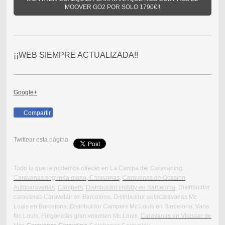
MOOVER GO2 POR SOLO 1790€!!
¡¡WEB SIEMPRE ACTUALIZADA!!
Google+
Compartir
Twittear esta página
Todo lo que le podemos ofrecer en La Campa del Caravaning:
Caravanas segunda mano
, Caravanas
,
Caravanas de Ocasion
,
Autocaravanas,
Campers,
Distribuidor Hobby en Barcelona
, Distribuidor
caravanas Caravelair en Barcelona, Distribuidor autocaravanas Mc
Louis en Barcelona, Distribuidor Campers Mc Louis en Barcelona, Vans
Mc Louis, Furgonetas gran volumen Mc Louis,
Caravanas en Vilassar de