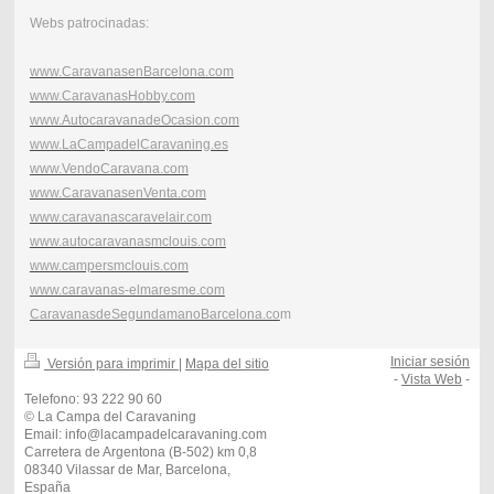
Webs patrocinadas:
www.CaravanasenBarcelona.com
www.CaravanasHobby.com
www.AutocaravanadeOcasion.com
www.LaCampadelCaravaning.es
www.VendoCaravana.com
www.CaravanasenVenta.com
www.caravanascaravelair.com
www.autocaravanasmclouis.com
www.campersmclouis.com
www.caravanas-elmaresme.com
CaravanasdeSegundamanoBarcelona.co
m
Iniciar sesión
Versión para imprimir
|
Mapa del sitio
-
Vista Web
-
Telefono: 93 222 90 60
© La Campa del Caravaning
Email: info@lacampadelcaravaning.com
Carretera de Argentona (B-502) km 0,8
08340 Vilassar de Mar, Barcelona,
España