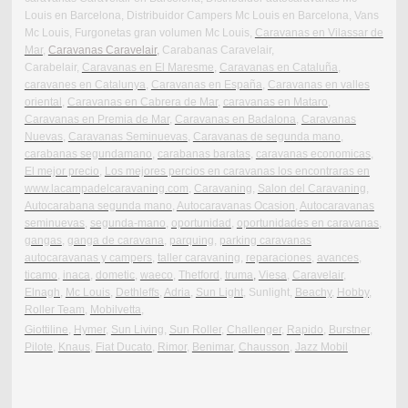
Louis en Barcelona, Distribuidor Campers Mc Louis en Barcelona, Vans
Mc Louis, Furgonetas gran volumen Mc Louis,
Caravanas en Vilassar de
Mar
,
Caravanas Caravelair,
Carabanas Caravelair,
Carabelair,
Caravanas en El Maresme
,
Caravanas en Cataluña
,
caravanes en Catalunya
,
Caravanas en España
,
Caravanas en valles
oriental
,
Caravanas en Cabrera de Mar
,
caravanas en Mataro
,
Caravanas en Premia de Mar
,
Caravanas en Badalona
,
Caravanas
Nuevas
,
Caravanas Seminuevas
,
Caravanas de segunda mano
,
carabanas segundamano
,
carabanas baratas
,
caravanas economicas
,
El mejor precio
,
Los mejores percios en caravanas los encontraras en
www.lacampadelcaravaning.com
,
Caravaning
,
Salon del Caravaning
,
Autocarabana segunda mano
,
Autocaravanas Ocasion
,
Autocaravanas
seminuevas
,
segunda-mano
,
oportunidad
,
oportunidades en caravanas
,
gangas
,
ganga de caravana
,
parquing
,
parking caravanas
autocaravanas y campers
,
taller caravaning
,
reparaciones
,
avances
,
ticamo
,
inaca
,
dometic
,
waeco
,
Thetford
,
truma
,
Viesa
,
Caravelair
,
Elnagh,
Mc Louis
,
Dethleffs
,
Adria
,
Sun Light
, Sunlight,
Beachy
,
Hobby
,
Roller Team
,
Mobilvetta
,
Giottiline
,
Hymer
,
Sun Living
,
Sun Roller
,
Challenger
,
Rapido
,
Burstner
,
Pilote
,
Knaus
,
Fiat Ducato
,
Rimor
,
Benimar
,
Chausson
,
Jazz Mobil