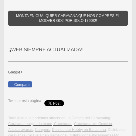
MONTA EN CUALQUIER CARAVANA QUE NOS COMPRES EL
MOOVER GO2 POR SOLO 1790€!!
¡¡WEB SIEMPRE ACTUALIZADA!!
Google+
Compartir
Twittear esta página
Todo lo que le podemos ofrecer en La Campa del Caravaning:
Caravanas segunda mano
, Caravanas
,
Caravanas de Ocasion
,
Autocaravanas,
Campers,
Distribuidor Hobby en Barcelona
, Distribuidor
caravanas Caravelair en Barcelona, Distribuidor autocaravanas Mc